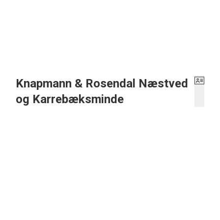
kvadratmeterantal i betragtning. Udover selve ejendommen, er der på grunden l
havemøbler mv.
Knapmann & Rosendal Næstved
og Karrebæksminde