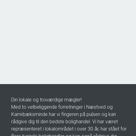
Åsøvej 22,
4171 Glumsø
2
Boligareal
153
m
2
Grundareal
963
m
Ejendomstype
Villa
2.195.000 kr.
Din lokale og troværdige mægler!
Med to velbeliggende forretninger i Næstved og
Karrebæksminde har vi fingeren på pulsen og kan
rådgive dig til den bedste bolighandel. Vi har været
repræsenteret i lokalområdet i over 30 år, har stået for