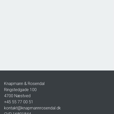
Lodshaven 24,
4736 Karrebæksminde
2
Boligareal
90
m
2
Grundareal
80
m
Ejendomstype
Rækkehus
3.495.000 kr.
Knapmann & Rosendal
Ringstedgade 100
4700
Næstved
+45 55 77 00 51
kontakt@knapmannrosendal.dk