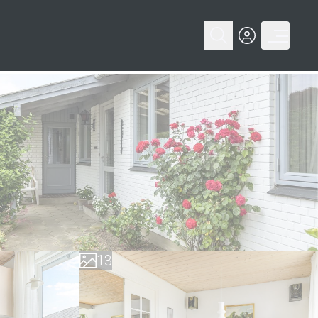
0
1
0
2
1
3
2
4
3
5
4
6