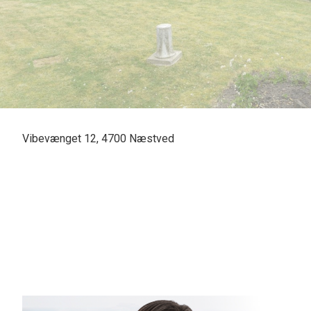
Vibevænget 12, 4700 Næstved
1-plansvilla med god planløsning.
Boligen har energimærke D, og opvarmes med naturgas for ca. kr.14.060 årli
Indeholder: Entré/fordelingsgang med badeværelse, 3 børneværelser, sovev
Fra entré, spisekøkken med franskedøre til stor spise- og opholdsstue med tr
Indkørsel med carport, garage og værksted.
Beliggende i pæn anlagt have på lukket vej i gå afstand til skole, børneinstit