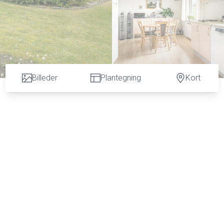
Billeder
Plantegning
Kort
gt.
ærelse, baggang med adgang til bryggers med grovkøkken og naturgasinstallation
in ned til stue med brændeovn og udgang til terrassen.
ution, indkøb og naturen.