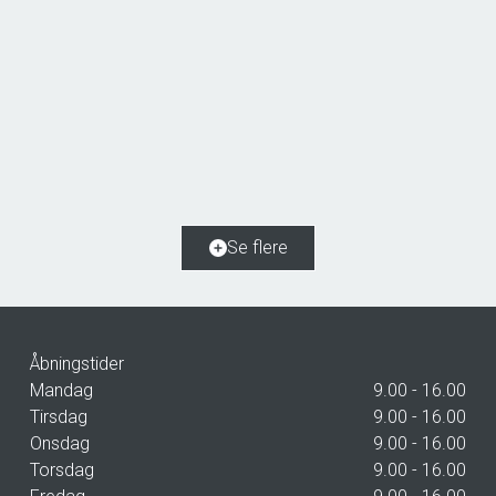
Mellemvang 6,
4683 Rønnede
2
Boligareal
110
m
2
Grundareal
401
m
Ejendomstype
Rækkehus
Se flere
2.299.000 kr.
Åbningstider
Mandag
9.00 - 16.00
Tirsdag
9.00 - 16.00
Onsdag
9.00 - 16.00
Torsdag
9.00 - 16.00