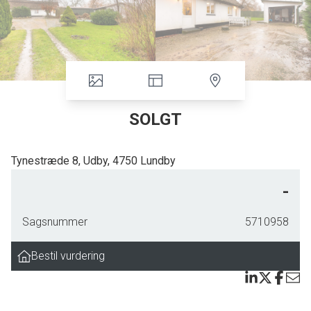
SOLGT
Tynestræde 8, Udby, 4750 Lundby
Her er rigtig god udenoms plads med en grund på hele 2.791 m2. Grunden
-
er anlagt med gårdsplads, terrasser, bålplads, hyggekroge og masser af
græs til spil og leg.
Sagsnummer
5710958
Boligen er løbende istandsat så kommende ejer kan koncentrere sig om at
Bestil vurdering
sætte sit personlige præg.
Indretningen er således: Entré, pænt spisekøkken, baggang med bryggers
og fyrrum, badeværelse. Opholdsstue og soveværelse.