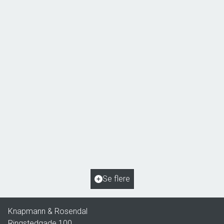
Åsøvej 22,
4171 Glumsø
2
Boligareal
153
m
2
Grundareal
963
m
Ejendomstype
Villa
Se flere
2.195.000 kr.
Knapmann & Rosendal
Ringstedgade 100