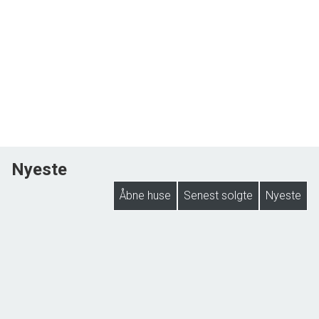
Nyeste
Åbne huse
Senest solgte
Nyeste