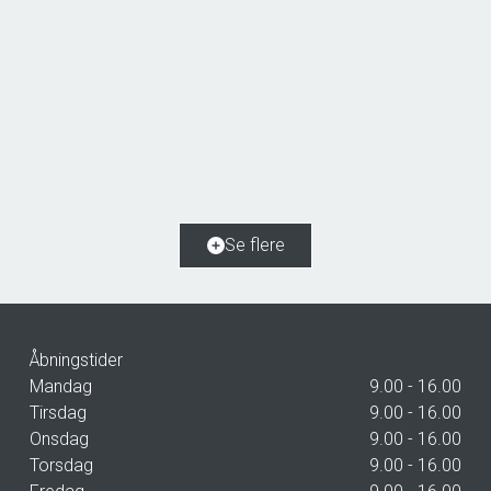
Mellemvang 6,
4683 Rønnede
2
Boligareal
110
m
2
Grundareal
401
m
Ejendomstype
Rækkehus
Se flere
2.299.000 kr.
Åbningstider
Mandag
9.00 - 16.00
Tirsdag
9.00 - 16.00
Onsdag
9.00 - 16.00
Torsdag
9.00 - 16.00