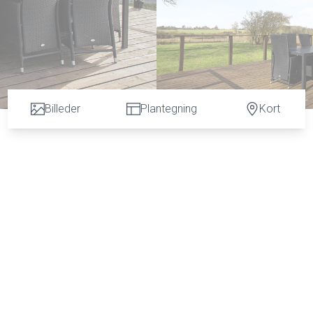
Billeder
Plantegning
Kort
tandsat bolig og helt ugenert beliggenhed med ca. 100 meter til nærmeste nabo og d
med udgang til stor vestvendt terrasse og trappe til 1. salen, bryggers med udgang ti
lse med bruseniche og badekar. 1. sal er indrettet med: Stue med stort vinduespar
ableres et ekstra værelse), endvidere stort værelse med skabsvæg.
and.