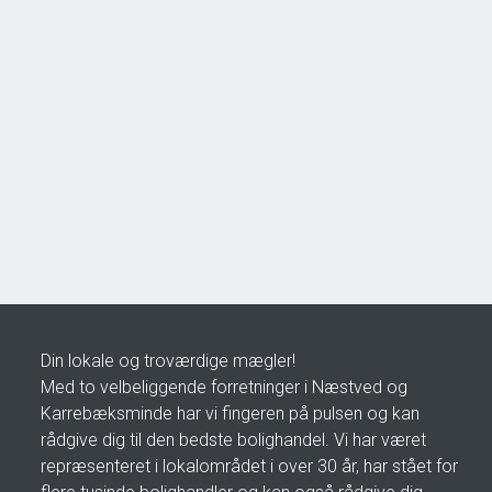
Åsøvej 22,
4171 Glumsø
2
Boligareal
153
m
2
Grundareal
963
m
Ejendomstype
Villa
2.195.000 kr.
Din lokale og troværdige mægler!
Med to velbeliggende forretninger i Næstved og
Karrebæksminde har vi fingeren på pulsen og kan
rådgive dig til den bedste bolighandel. Vi har været
repræsenteret i lokalområdet i over 30 år, har stået for