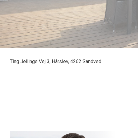
Ting Jellinge Vej 3, Hårslev, 4262 Sandved
Skønt beliggende landvilla med 1.878 m2 stor grund, dobbelt garage, flot is
udsigt over marker.
Villaen indeholder: Lys entré, stort, åbent køkken fra 2016 og alrum/ tv-stue 
haven, lille fordelingsgang med skab, walk-in closet, soveværelse, badevære
udgang til altan, hvorfra der er skøn udsigt over marker (her kan der evt. et
Boligen opvarmes med gulvvarme fra pillefyr, og fremstår i god og velholdt st
Desuden dobbelt garage og 2 gode udhuse.