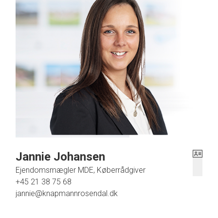
Grunden er nemt anlagt med græsplæne og enkelte træer. Perfekt til mindre dyre
Nærmeste skole er Lille Næstved skole i Sandved, som er kun 4 km væk, her fi
indkøbsmuligheder og idrætsaktiviteter.
Nem kørsel til fx Slagelse eller Næstved
Jannie Johansen
Ejendomsmægler MDE, Køberrådgiver
+45 21 38 75 68
jannie@knapmannrosendal.dk