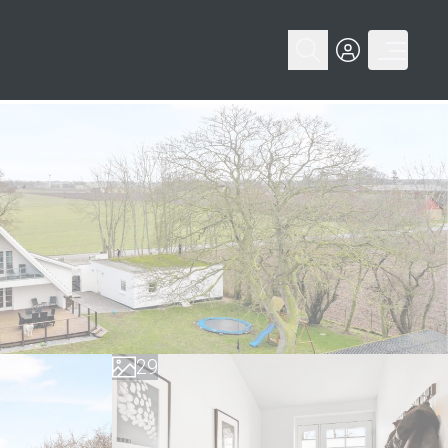
0
1
2
3
4
5
6
0
7
1
8
2
9
3
4
5