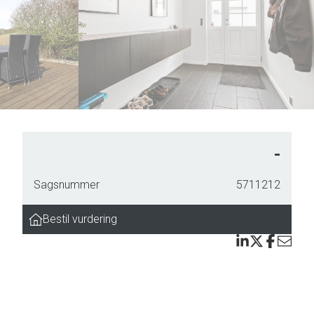
6
7
8
9
-
ejlig
Sagsnummer
5711212
l
Bestil vurdering
ti med