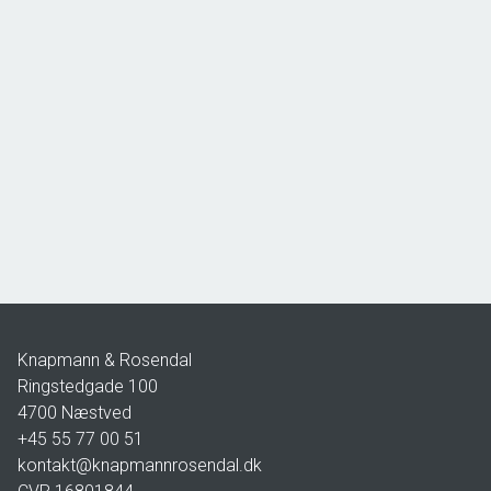
Lodshaven 24,
4736 Karrebæksminde
2
Boligareal
90
m
2
Grundareal
80
m
Ejendomstype
Rækkehus
3.495.000 kr.
Knapmann & Rosendal
Ringstedgade 100
4700
Næstved
+45 55 77 00 51
kontakt@knapmannrosendal.dk