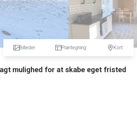
Billeder
Plantegning
Kort
gt mulighed for at skabe eget fristed
anløsning med gode opholdsrum og flere anvendelsesmuligheder.
 ude, men fremstår som et rigtig fint sommerhus i forhold til pr
at sætte sit eget præg.
 opdeling af funktionerne. Den ene stue egner sig oplagt som
den anden stue i naturlig forlængelse af køkken/alrum fungerer
oprindelige værelser er sammenlagt til ét stort og rummeligt