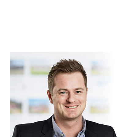
soveværelse. De to øvrige værelser er velegnede som børn
Udendørs findes både åben terrasse og overdækket terras
hyggeligt udeliv og forlænge sommerhussæsonen.
Alt i alt er der tale om et sommerhus med god planløsning, f
køber, der ønsker et sommerhus til en overkommelig pris og