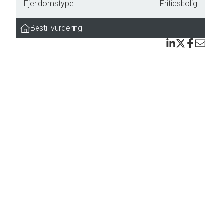
Ejendomstype
Fritidsbolig
m et
Bestil vurdering
r