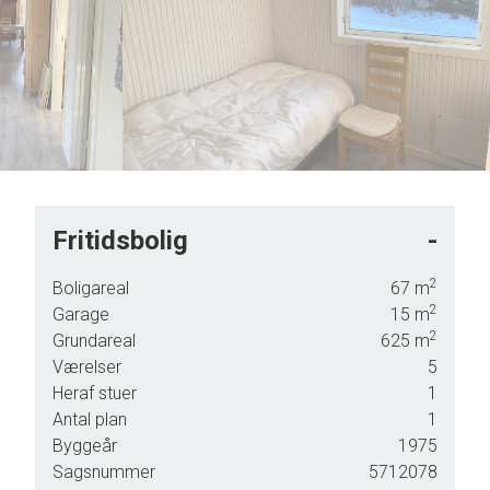
5
6
6
7
7
8
8
9
9
Fritidsbolig
-
2
Boligareal
67
m
isen
2
Garage
15
m
2
Grundareal
625
m
Værelser
5
Heraf stuer
1
 som
Antal plan
1
Byggeår
1975
Sagsnummer
5712078