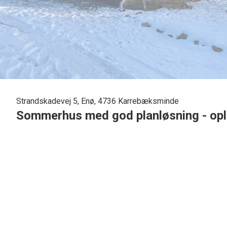
Strandskadevej 5, Enø, 4736 Karrebæksminde
Sommerhus med god planløsning - opla
Dette sommerhus tilbyder en funktionel og veludnyttet pl
Ejendommen trænger til rengøring og oprydning både inde og
og rummer et tydeligt potentiale for den køber, der ønsker 
Boligen byder på to separate opholdsrum, som giver en god
hyggelig opholdsstue med plads til sofaarrangement, mens 
samlingspunkt omkring måltider og dagligdags aktiviteter..
Sommerhuset er i dag indrettet med tre værelser, hvoraf to 