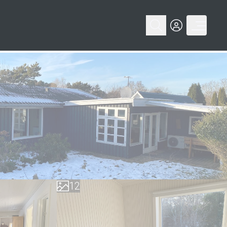
0
0
1
1
2
2
3
3
4
4
5