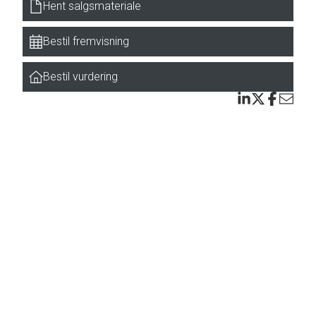
Hent salgsmateriale
t gør
Bestil fremvisning
Bestil vurdering
re
ange