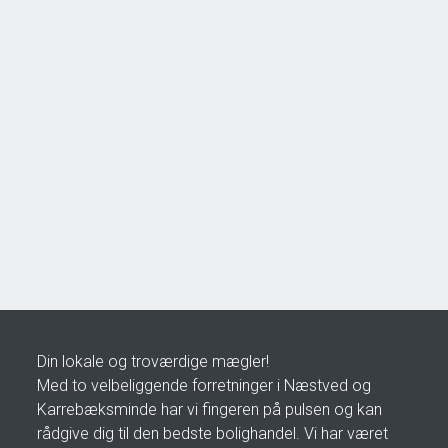
Åsøvej 22,
4171 Glumsø
2
Boligareal
153
m
2
Grundareal
963
m
Ejendomstype
Villa
2.195.000 kr.
Din lokale og troværdige mægler!
Med to velbeliggende forretninger i Næstved og
Karrebæksminde har vi fingeren på pulsen og kan
rådgive dig til den bedste bolighandel. Vi har været