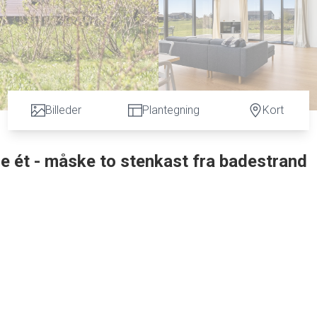
Billeder
Plantegning
Kort
 ét - måske to stenkast fra badestrand
merhus, beliggende i rolige omgivelser tæt på vandet. Her får d
t til både familieferier, weekender og udlejning. Ejendommens 118
lket gør det oplagt at benytte året rundt.
øj og sko. Herfra er der adgang til husets badeværelse samt vid
ed bruseniche.
r køkkenet er placeret centralt og giver gode arbejdsforhold sam
sindfald fra de store vinduespartier og direkte udgang til terra