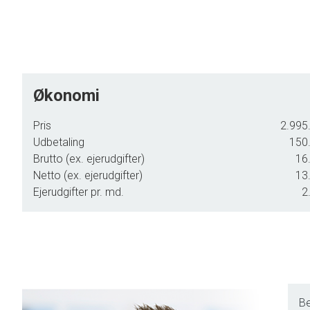
Økonomi
Pris
2.995.
Udbetaling
150.
Brutto (ex. ejerudgifter)
16.
Netto (ex. ejerudgifter)
13.
Ejerudgifter pr. md.
2
Be