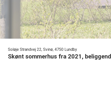
Soløje Strandvej 22, Svinø, 4750 Lundby
Skønt sommerhus fra 2021, beliggende
På Soløje Strandvej 22 finder du dette lyse og moderne som
funktionelt og veludnyttet fritidshus, som egner sig perfek
bliver opvarmet ved gulvvarme via luft-vand varmepumpe, hvi
Sommerhuset byder på en lys entré med god plads til overt
ind i boligen. Badeværelset fremstår pænt og funktionelt m
Husets hjerte er den store, åbne stue og køkken-alrum, hvo
mulighed for samvær under madlavningen. Stuen har et flot ly