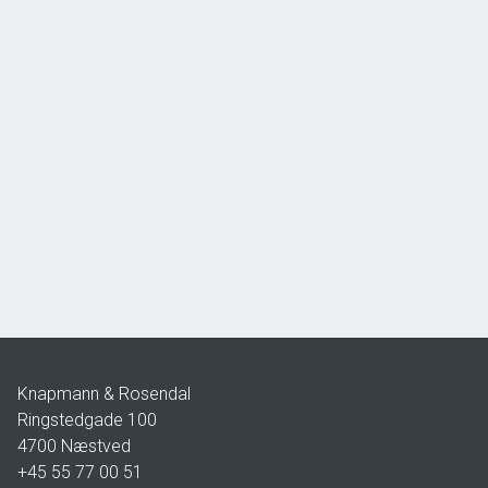
Lodshaven 24,
4736 Karrebæksminde
2
Boligareal
90
m
2
Grundareal
80
m
Ejendomstype
Rækkehus
3.495.000 kr.
Knapmann & Rosendal
Ringstedgade 100
4700
Næstved
+45 55 77 00 51