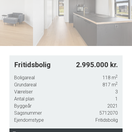
7
7
8
8
9
9
Fritidsbolig
2.995.000 kr.
u et
2
Boligareal
118
m
 m2
2
Grundareal
817
m
Værelser
3
Antal plan
1
ere
Byggeår
2021
Sagsnummer
5712070
t
Ejendomstype
Fritidsbolig
sse