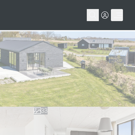
0
0
1
1
2
2
3
3
4
4
5
5
6
6