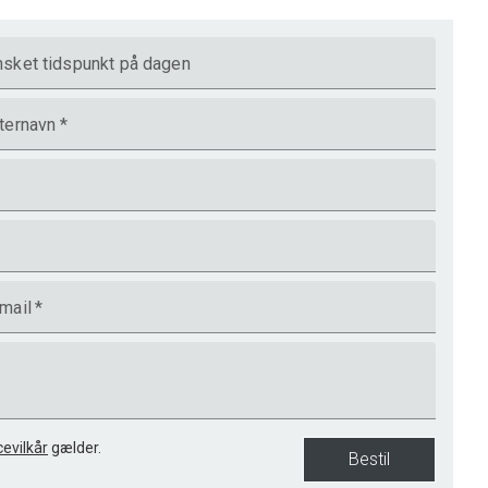
sket tidspunkt på dagen
ternavn
*
mail
*
cevilkår
gælder.
Bestil