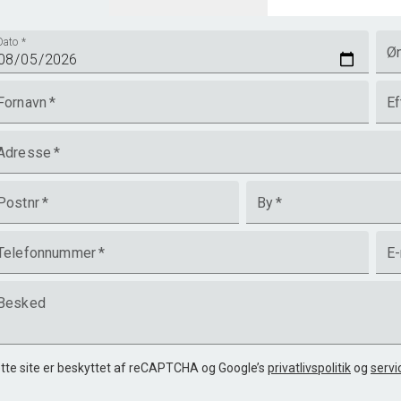
Dato
*
Øn
Fornavn
*
Ef
Adresse
*
Postnr
*
By
*
Telefonnummer
*
E-
Besked
tte site er beskyttet af reCAPTCHA og Google’s
privatlivspolitik
og
servi