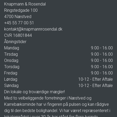
Knapmann & Rosendal
Ringstedgade 100
4700
Næstved
+45 55 77 00 51
kontakt@knapmannrosendal.dk
CVR
16801844
Åbningstider
Mandag
9.00 - 16.00
Tirsdag
9.00 - 16.00
Onsdag
9.00 - 16.00
Torsdag
9.00 - 16.00
Fredag
9.00 - 16.00
Lørdag
10-12 - Efter Aftale
Søndag
10-12 - Efter Aftale
Din lokale og troværdige mægler!
Med to velbeliggende forretninger i Næstved og
Karrebæksminde har vi fingeren på pulsen og kan rådgive
dig til den bedste bolighandel. Vi har været repræsenteret i
lokalområdet i over 30 år, har stået for flere tusinde