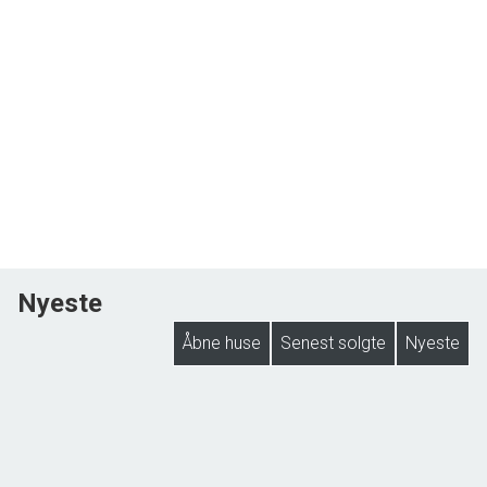
Nyeste
Åbne huse
Senest solgte
Nyeste