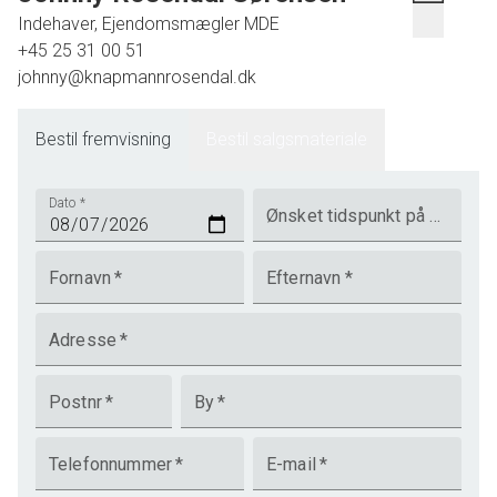
Indehaver, Ejendomsmægler MDE
+45 25 31 00 51
johnny@knapmannrosendal.dk
Bestil fremvisning
Bestil salgsmateriale
Dato
*
Ønsket tidspunkt på dagen
Fornavn
*
Efternavn
*
Adresse
*
Postnr
*
By
*
Telefonnummer
*
E-mail
*