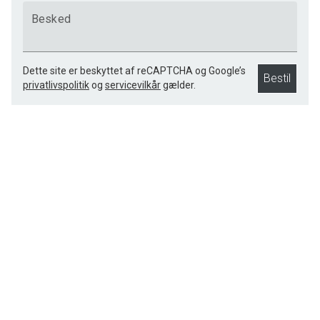
Besked
Dette site er beskyttet af reCAPTCHA og Google’s
Bestil
privatlivspolitik
og
servicevilkår
gælder.