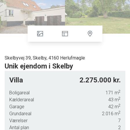
Skelbyvej 39, Skelby, 4160 Herlufmagle
Unik ejendom i Skelby
Velkommen til Skelbyvej 39 - en unik ejendom med plads til
Villa
2.275.000 kr.
hele familien.
2
Her får du en skøn kombination af herskablig charme,
Boligareal
171
m
2
landlig idyl og moderne komfort. Villaen byder dig
Kælderareal
43
m
2
velkommen i en flot hall, hvor trappens fine detaljer
Garage
42
m
2
understreger boligens særlige karakter.
Grundareal
2.016
m
Værelser
7
Boligens to rummelige stuer har en imponerende
Antal plan
2