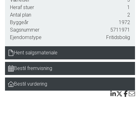
forholdene i topklasse. Der er en fantastisk udsigt, hvor I
Heraf stuer
1
kan følge landskabet helt ud til Knudshoved Odde, og
Antal plan
2
sandbunden er skøn, når man begiver sig ud i bølgen blå for
Byggeår
1972
at blive kølet en smule ned i sommervarmen. Området er
Sagsnummer
5711971
stille og meget fredeligt, og i de nære omgivelser er der
Ejendomstype
Fritidsbolig
tillige masser af naturoplevelser i vente, hvis I eksempelvis
tager til Dybsø Fjord eller Avnø Fjord.
Hent salgsmateriale
Haven, der omkranser det nydelige sommerhus, er
Bestil fremvisning
charmerende og spændende. Først og fremmest skaber
den lille sø en helt særlig stemning, og hertil bidrager også
Bestil vurdering
de høje træer og den åbne plæne, som er velegnet til
boldspil og leg. Terrasser er der flere af, så I kan altid finde
et sted, der passer til jeres temperament og temperaturen.
Det rummelige sommerhus har et samlet areal på 141
kvadratmeter. I midten af det hele ses en lys og
indbydende stue, og i hele sommerhalvåret bliver denne
tilmed forlænget ud i den tilstødende udestue. Herudover er