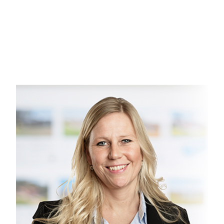
Velfungerende ejerforeningen med viceværter. Gode P-forhold, cykel/knallert-
Kontakt os for en fremvisning af denne bolig!