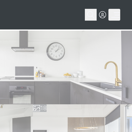
0
1
2
3
4
5
6
0
7
1
8
2
9
3
4