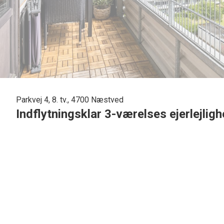
Parkvej 4, 8. tv., 4700 Næstved
Indflytningsklar 3-værelses ejerlejlig
Lejligheden har en fantastisk udsigt over Næstved, fra både køkken og stuen. E
Boligen indeholder:
Forgang, entré, badeværelse med bruseniche, rummelig spise- og opholdsstu
Beliggende meget tæt på Sct. Jørgens Butikscenter og cykel-/gåafstand til s