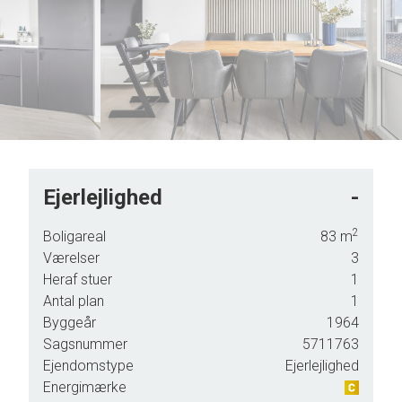
5
6
7
8
9
Ejerlejlighed
-
2
Boligareal
83
m
Værelser
3
Heraf stuer
1
Antal plan
1
Byggeår
1964
be.
Sagsnummer
5711763
Ejendomstype
Ejerlejlighed
Energimærke