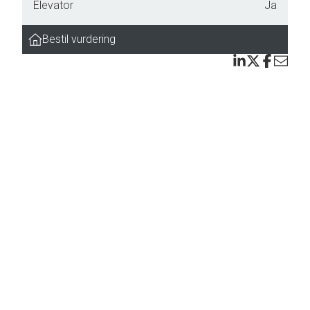
Elevator
Ja
Bestil vurdering