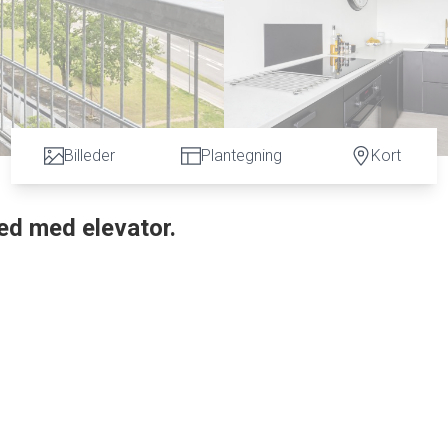
Billeder
Plantegning
Kort
hed med elevator.
levator direkte til 8. sal.
e med udgang til altan. God udnyttet køkken med hvidevarer. 2 værelser med ska
tadion, sportshaller, Næstved Arena og centrum.