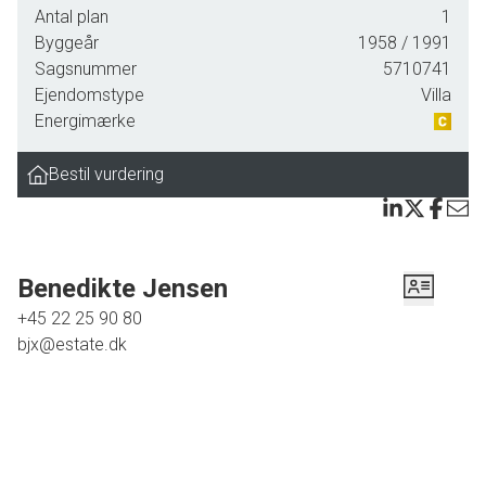
garager/skur af ældre dato til opbevaring mv.
Antal plan
1
Byggeår
1958
/ 1991
Beliggende i mindre landsby, tilbagetrukket fra Landevejen og med få km. til
Sagsnummer
5710741
indkøb, børnehave, skole, sportshal i Mogenstrup.
Ejendomstype
Villa
Energimærke
Nysgerrig? Så kontakt os for at høre nærmere.
Bestil vurdering
Benedikte Jensen
+45 22 25 90 80
bjx@estate.dk