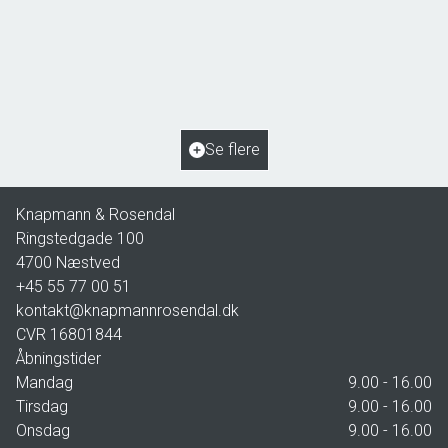
Åsøvej 22,
4171 Glumsø
2
Boligareal
153
m
2
Grundareal
963
m
Ejendomstype
Villa
Se flere
2.195.000 kr.
Knapmann & Rosendal
Ringstedgade 100
4700
Næstved
+45 55 77 00 51
kontakt@knapmannrosendal.dk
CVR
16801844
Åbningstider
Mandag
9.00 - 16.00
Tirsdag
9.00 - 16.00
Onsdag
9.00 - 16.00