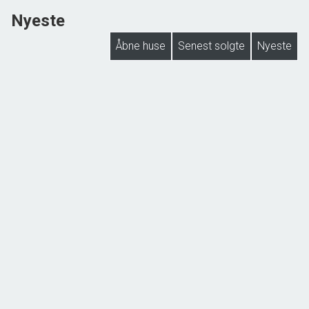
Nyeste
Åbne huse
Senest solgte
Nyeste
Lodshaven 24,