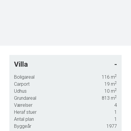
Villa
-
grønne
2
Boligareal
116
m
2
Carport
19
m
n, men
2
Udhus
10
m
usets
2
Grundareal
813
m
sen.
Værelser
4
r
Heraf stuer
1
Antal plan
1
Byggeår
1977