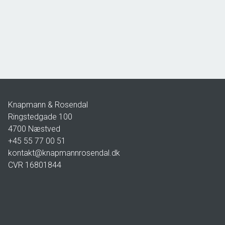
4736 Karrebæksminde
2
Boligareal
90
m
2
Grundareal
80
m
Ejendomstype
Rækkehus
3.495.000 kr.
Knapmann & Rosendal
Ringstedgade 100
4700
Næstved
+45 55 77 00 51
kontakt@knapmannrosendal.dk
CVR
16801844