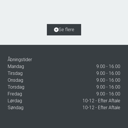
4683 Rønnede
2
Boligareal
110
m
2
Grundareal
401
m
Ejendomstype
Rækkehus
Se flere
2.299.000 kr.
Åbningstider
Mandag
9.00 - 16.00
Tirsdag
9.00 - 16.00
Onsdag
9.00 - 16.00
Torsdag
9.00 - 16.00
Fredag
9.00 - 16.00
Lørdag
10-12 - Efter Aftale
Søndag
10-12 - Efter Aftale