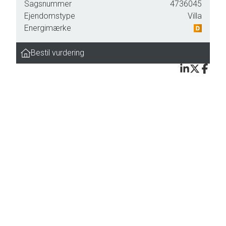
Sagsnummer
4736045
Ejendomstype
Villa
Energimærke
Bestil vurdering