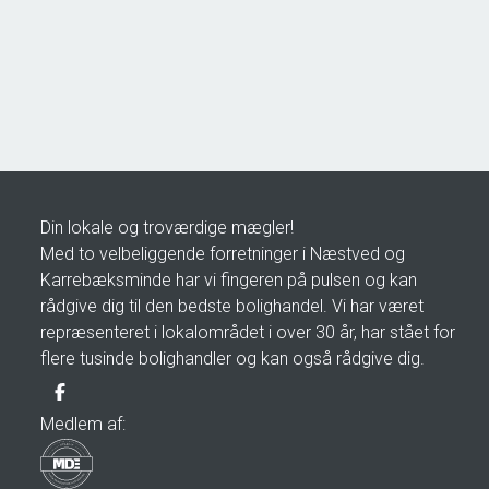
4171 Glumsø
2
Boligareal
153
m
2
Grundareal
963
m
Ejendomstype
Villa
2.195.000 kr.
Din lokale og troværdige mægler!
Med to velbeliggende forretninger i Næstved og
Karrebæksminde har vi fingeren på pulsen og kan
rådgive dig til den bedste bolighandel. Vi har været
repræsenteret i lokalområdet i over 30 år, har stået for
flere tusinde bolighandler og kan også rådgive dig.
Medlem af: