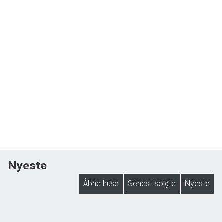
Nyeste
Åbne huse
Senest solgte
Nyeste