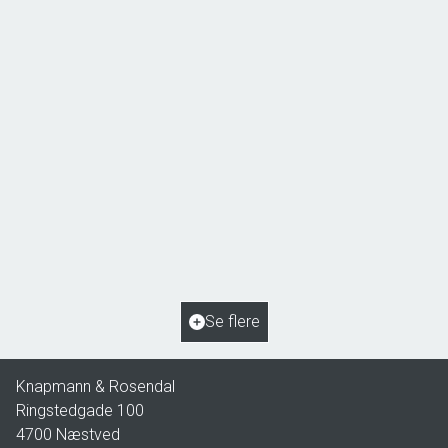
Åsøvej 22,
4171 Glumsø
2
Boligareal
153
m
2
Grundareal
963
m
Ejendomstype
Villa
Se flere
2.195.000 kr.
Knapmann & Rosendal
Ringstedgade 100
4700
Næstved