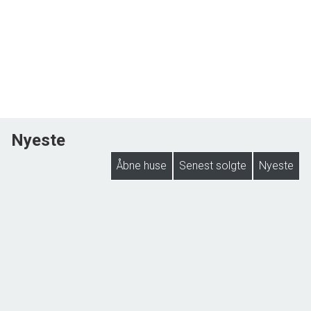
Nyeste
Åbne huse
Senest solgte
Nyeste