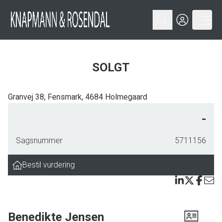
SOLGT
Granvej 38, Fensmark, 4684 Holmegaard
Boligen er indrettet med: Stor entré, bryggers, køkken alrum med hvide
-
elementer og åben forbindelse til opholdsstuen med brændeovn og udgang
til overdækket gårdhave. Fordelingsgang med gæstetoilet, hvor der er
Sagsnummer
5711156
mulighed for etablering af bad, værelse, badeværelse med bruseniche,
værelse/kontor/walk-in, værelse med udgang til haven. Mellemgang med
Bestil vurdering
plads til bøger eller computer, stort soveværelse med udgang til gårdhaven.
Soveværelset er på 24 kvm., og kunne evt. brugs til bordtennis mv.
Nem anlagt have med flisebelagt indkørsel, carport med udhus, 3 udhuse til
Benedikte Jensen
enten dyr eller overdækket terrasse samt græsarealer til spil og leg. Haven