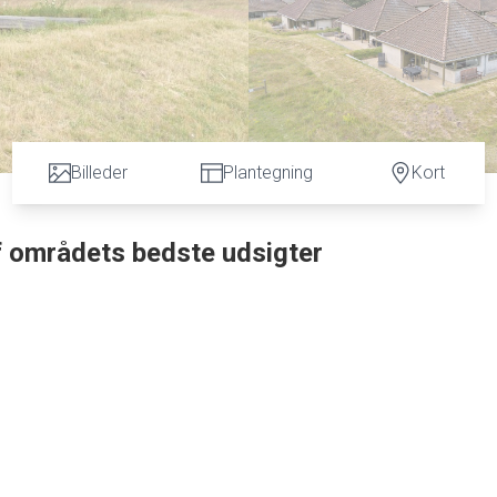
Billeder
Plantegning
Kort
f områdets bedste udsigter
å er dette Fjordhus på 68 m² måske lige det, du søger.
- og med god grund: beliggenheden er ganske enkelt blandt de
 til Karrebæk Fjord og Enø - helt uden generende bebyggelse ell
her skal man som køber ikke bruge tid på udvendig vedligeholde
et ophold og vedligeholdelse.