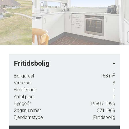
6
7
8
9
Fritidsbolig
-
2
Boligareal
68
m
Værelser
3
Heraf stuer
1
Antal plan
1
er
Byggeår
1980
/ 1995
Sagsnummer
5711968
lse.
Ejendomstype
Fritidsbolig