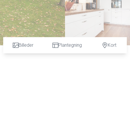
Billeder
Plantegning
Kort
og udgang til altan, så man nemt kan lufte dyner. 2 værelser. Lyst flisebadevære
r. Lys og meget rummelig spise- og opholdsstue med adgang til god sydvendt altan
tmeter og værelser.