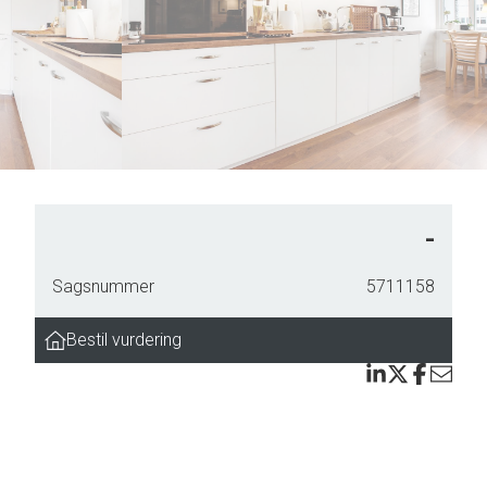
5
7
6
8
7
9
8
9
-
Sagsnummer
5711158
lse
Bestil vurdering