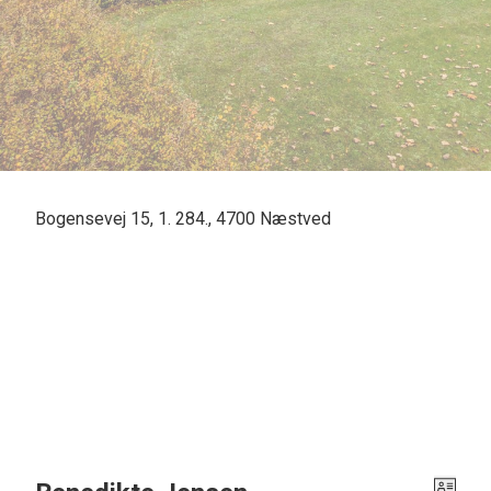
Bogensevej 15, 1. 284., 4700 Næstved
Pæn indflytningsklar 4-værelses lejlighed i Terrassehaven med 2 altaner.
Beliggende i gå afstand til skole, børnehave, sportshaller og indkøbscenter.
Boligen indeholder: Entré/fordelingsgang med skabe. Soveværelse med skabe 
med bruseniche og god skabsplads. Dejligt spisekøkken med alt i hvidevare
- Så her er lejligheden, hvis du ikke har behov for en have men gode kvadra