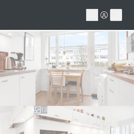
0
1
0
2
1
3
2
4
3
5
4
6