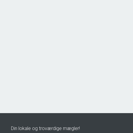
Åsøvej 22,
4171 Glumsø
2
Boligareal
153
m
2
Grundareal
963
m
Ejendomstype
Villa
2.195.000 kr.
Din lokale og troværdige mægler!