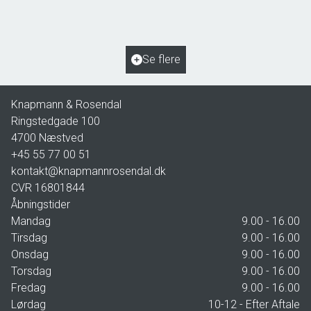
2
Boligareal
153
m
2
Grundareal
963
m
Ejendomstype
Villa
Se flere
2.195.000 kr.
Knapmann & Rosendal
Ringstedgade 100
4700
Næstved
+45 55 77 00 51
kontakt@knapmannrosendal.dk
CVR
16801844
Åbningstider
Mandag
9.00 - 16.00
Tirsdag
9.00 - 16.00
Onsdag
9.00 - 16.00
Torsdag
9.00 - 16.00
Fredag
9.00 - 16.00
Lørdag
10-12 - Efter Aftale