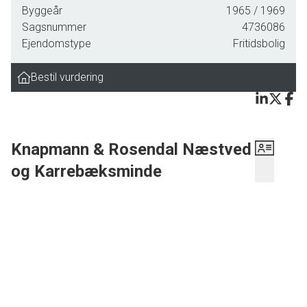
Byggeår
1965
/ 1969
grund med de flotte gamle træer.
Sagsnummer
4736086
Ejendomstype
Fritidsbolig
Bestil vurdering
Knapmann & Rosendal Næstved
og Karrebæksminde